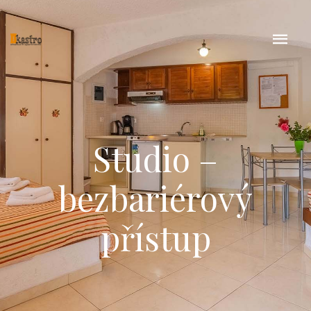
Studio –
bezbariérový
přístup